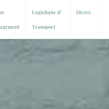
au
Logistique &
Divers
agement
Transport