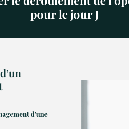
er le déroulement de l’o
pour le jour J
 d’un
t
énagement d’une