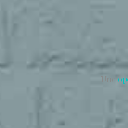
Une
op