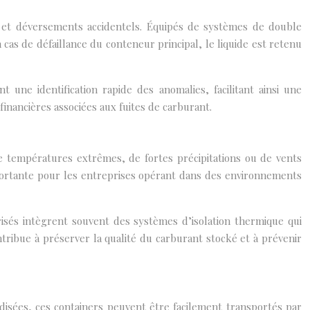
es et déversements accidentels. Équipés de systèmes de double
cas de défaillance du conteneur principal, le liquide est retenu
 une identification rapide des anomalies, facilitant ainsi une
inancières associées aux fuites de carburant.
de températures extrêmes, de fortes précipitations ou de vents
importante pour les entreprises opérant dans des environnements
isés intègrent souvent des systèmes d’isolation thermique qui
ntribue à préserver la qualité du carburant stocké et à prévenir
disées, ces containers peuvent être facilement transportés par