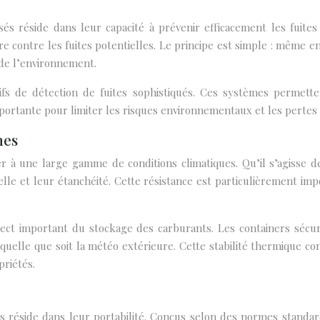
sés réside dans leur capacité à prévenir efficacement les fuit
 contre les fuites potentielles. Le principe est simple : même en 
 de l’environnement.
s de détection de fuites sophistiqués. Ces systèmes permettent
portante pour limiter les risques environnementaux et les pertes f
mes
r à une large gamme de conditions climatiques. Qu’il s’agisse 
elle et leur étanchéité. Cette résistance est particulièrement 
pect important du stockage des carburants. Les containers sécur
uelle que soit la météo extérieure. Cette stabilité thermique co
riétés.
 réside dans leur portabilité. Conçus selon des normes standar