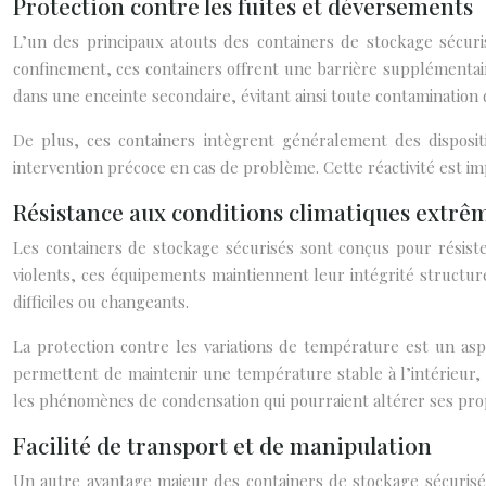
Protection contre les fuites et déversements
L’un des principaux atouts des containers de stockage sécuri
confinement, ces containers offrent une barrière supplémentaire
dans une enceinte secondaire, évitant ainsi toute contamination
De plus, ces containers intègrent généralement des dispositif
intervention précoce en cas de problème. Cette réactivité est im
Résistance aux conditions climatiques extrê
Les containers de stockage sécurisés sont conçus pour résiste
violents, ces équipements maintiennent leur intégrité structur
difficiles ou changeants.
La protection contre les variations de température est un as
permettent de maintenir une température stable à l’intérieur, q
les phénomènes de condensation qui pourraient altérer ses prop
Facilité de transport et de manipulation
Un autre avantage majeur des containers de stockage sécurisés